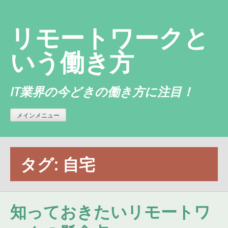
コ
ン
リモートワークと
テ
ン
いう働き方
ツ
へ
IT業界の今どきの働き方に注目！
ス
キ
ッ
メインメニュー
プ
タグ:
自宅
知っておきたいリモートワ