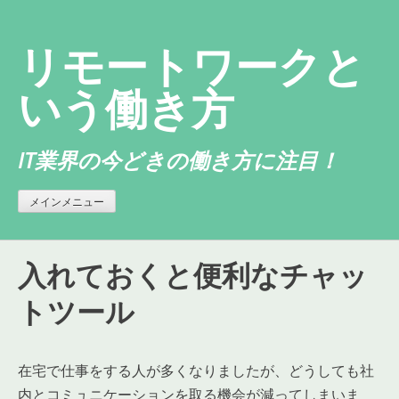
コ
ン
リモートワークと
テ
ン
いう働き方
ツ
へ
IT業界の今どきの働き方に注目！
ス
キ
ッ
メインメニュー
プ
入れておくと便利なチャッ
トツール
在宅で仕事をする人が多くなりましたが、どうしても社
内とコミュニケーションを取る機会が減ってしまいま